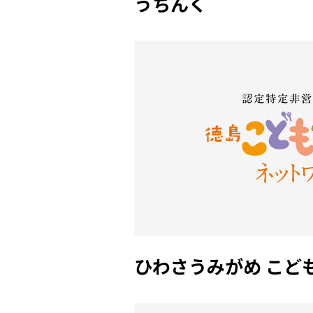
うちんく
ひわさうみがめ こど