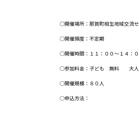
○開催場所：那賀町相生地域交流セ
○開催頻度：不定期
○開催時間：１１：００～１４：０
○参加料金：子ども 無料 大
○開催規模：８０人
○申込方法：