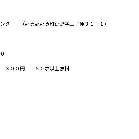
ンター （那賀郡那賀町延野字王子原３１－１）
０
人 ３００円 ８０才以上無料