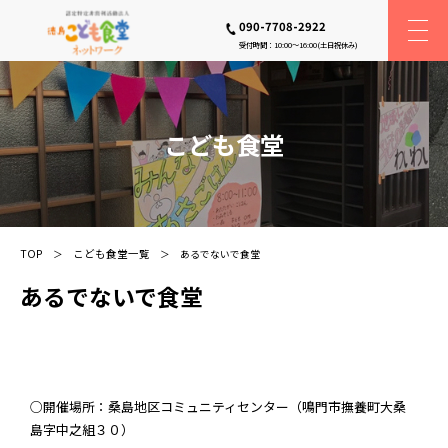
090-7708-2922
受付時間：10:00〜16:00(土日祝休み)
こども食堂
TOP
こども食堂一覧
あるでないで食堂
あるでないで食堂
○開催場所：桑島地区コミュニティセンター（鳴門市撫養町大桑
島字中之組３０）