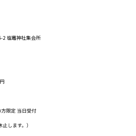
-2 塩竈神社集会所
0円
方限定 当日受付
休止します。）