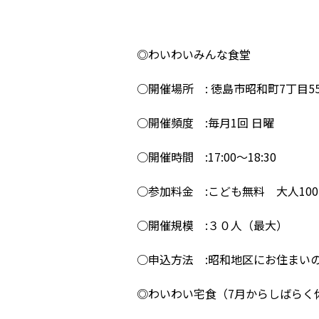
◎わいわいみんな食堂
○開催場所 : 徳島市昭和町7丁目55
○開催頻度 :毎月1回 日曜
○開催時間 :17:00〜18:30
○参加料金 :こども無料 大人10
○開催規模 :３０人（最大）
○申込方法 :昭和地区にお住まいの
◎わいわい宅食（7月からしばらく