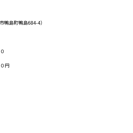
鴨島町鴨島684-4）
０
０円